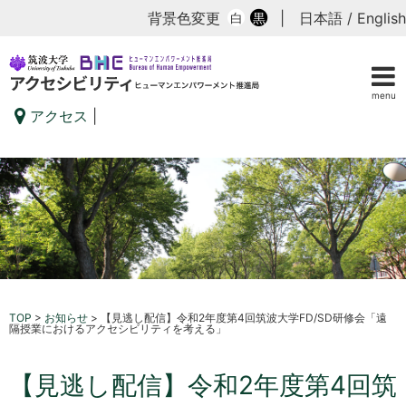
背景色変更
|
日本語
/
English
白
黒
menu
アクセス
|
TOP
>
お知らせ
>
【見逃し配信】令和2年度第4回筑波大学FD/SD研修会「遠
隔授業におけるアクセシビリティを考える」
【見逃し配信】令和2年度第4回筑