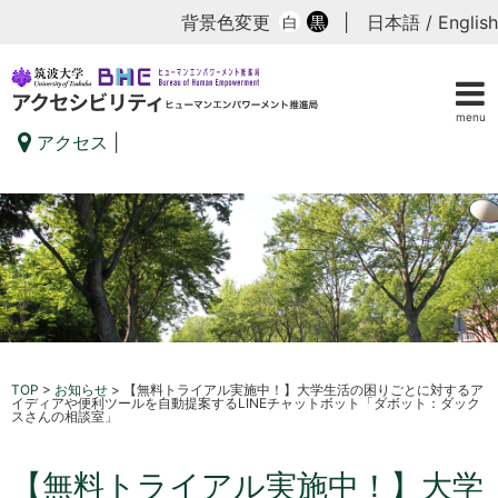
背景色変更
|
日本語
/
English
白
黒
menu
アクセス
|
TOP
>
お知らせ
>
【無料トライアル実施中！】大学生活の困りごとに対するア
イディアや便利ツールを自動提案するLINEチャットボット「ダボット：ダック
スさんの相談室」
【無料トライアル実施中！】大学