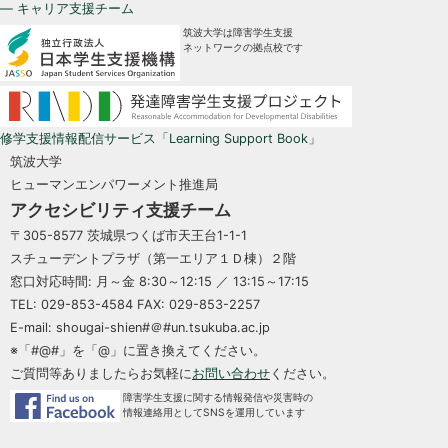
— キャリア支援チーム
筑波大学は障害学生支援
ネットワークの拠点校です
修学支援情報配信サービス「Learning Support Book」
筑波大学
ヒューマンエンパワーメント推進局
アクセシビリティ支援チーム
〒305-8577 茨城県つくば市天王台1-1-1
スチューデントプラザ（第一エリア１Ｄ棟）２階
窓口対応時間: 月～金 8:30～12:15 ／ 13:15～17:15
TEL: 029-853-4584 FAX: 029-853-2257
E-mail: shougai-shien#＠#un.tsukuba.ac.jp
※「#@#」を「@」に置き換えてください。
ご質問等ありましたらお気軽に
お問い合わせ
ください。
障害学生支援に関する情報発信や災害時の
情報連絡用としてSNSを運用しています