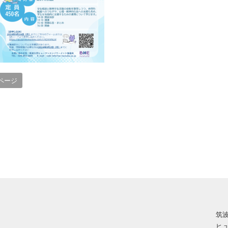
ページ
筑
ヒ