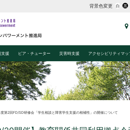
背景色変更
白
黒
別支援
ピア・チューター
災害時支援
アクセシビリティマッ
年度第2回FD/SD研修会「学生相談と障害学生支援の相補性」の開催について