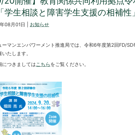
9/20開催】教育関係共同利用拠点令和
「学生相談と障害学生支援の相補性
4年08月01日 |
お知らせ
ーマンエンパワーメント推進局では、令和6年度第2回FD/S
催いたします。
につきましては
こちら
をご覧ください。