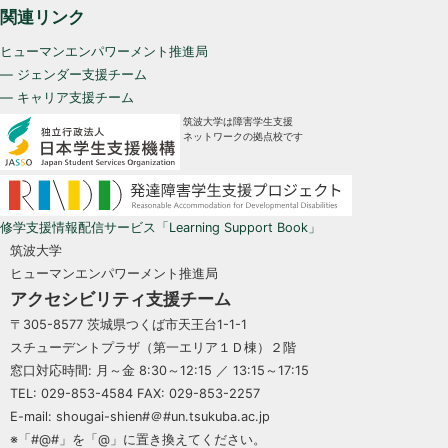
関連リンク
ヒューマンエンパワーメント推進局
— ジェンダー支援チーム
— キャリア支援チーム
筑波大学は障害学生支援
ネットワークの拠点校です
修学支援情報配信サービス「Learning Support Book」
筑波大学
ヒューマンエンパワーメント推進局
アクセシビリティ支援チーム
〒305-8577 茨城県つくば市天王台1-1-1
スチューデントプラザ（第一エリア１Ｄ棟）２階
窓口対応時間: 月～金 8:30～12:15 ／ 13:15～17:15
TEL: 029-853-4584 FAX: 029-853-2257
E-mail: shougai-shien#＠#un.tsukuba.ac.jp
※「#@#」を「@」に置き換えてください。