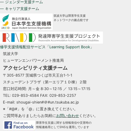
— ジェンダー支援チーム
— キャリア支援チーム
筑波大学は障害学生支援
ネットワークの拠点校です
修学支援情報配信サービス「Learning Support Book」
筑波大学
ヒューマンエンパワーメント推進局
アクセシビリティ支援チーム
〒305-8577 茨城県つくば市天王台1-1-1
スチューデントプラザ（第一エリア１Ｄ棟）２階
窓口対応時間: 月～金 8:30～12:15 ／ 13:15～17:15
TEL: 029-853-4584 FAX: 029-853-2257
E-mail: shougai-shien#＠#un.tsukuba.ac.jp
※「#@#」を「@」に置き換えてください。
ご質問等ありましたらお気軽に
お問い合わせ
ください。
障害学生支援に関する情報発信や災害時の
情報連絡用としてSNSを運用しています