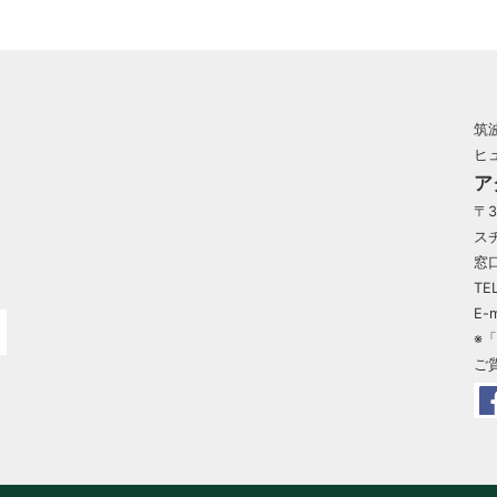
筑
ヒ
ア
〒3
ス
窓口
TE
E-m
※
ご