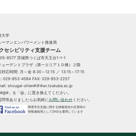
波大学
ューマンエンパワーメント推進局
クセシビリティ支援チーム
05-8577 茨城県つくば市天王台1-1-1
チューデントプラザ（第一エリア１Ｄ棟）２階
対応時間: 月～金 8:30～12:15 ／ 13:15～17:15
L: 029-853-4584 FAX: 029-853-2257
ail: shougai-shien#＠#un.tsukuba.ac.jp
「#@#」を「@」に置き換えてください。
質問等ありましたらお気軽に
お問い合わせ
ください。
障害学生支援に関する情報発信や災害時の
情報連絡用としてSNSを運用しています